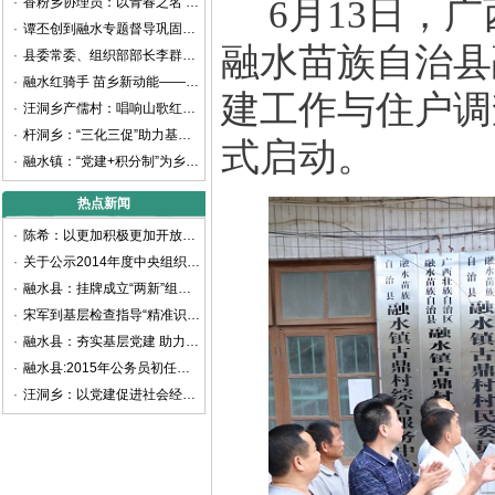
6月13日，
·
香粉乡协理员：以青春之名 书写乡村振兴新篇章
·
谭丕创到融水专题督导巩固拓展脱贫攻坚成果同乡村振兴有效衔接工作
融水苗族自治县
·
县委常委、组织部部长李群生深入大浪镇、白云乡考察调研
·
融水红骑手 苗乡新动能——融水首家新业态新就业群体党支部揭牌成立
建工作与住户调
·
汪洞乡产儒村：唱响山歌红色旋律 谱写乡村振兴之曲
·
杆洞乡：“三化三促”助力基层党建提质增效
式启动。
·
融水镇：“党建+积分制”为乡村治理赋能增效
热点新闻
·
陈希：以更加积极更加开放更加有效的人才政策 聚天下英才而用之
·
关于公示2014年度中央组织部代中央管理党费收支情况的通知
·
融水县：挂牌成立“两新”组织党工委
·
宋军到基层检查指导“精准识别”工作
·
融水县：夯实基层党建 助力精准扶贫
·
融水县:2015年公务员初任培训班开班
·
汪洞乡：以党建促进社会经济快速发展