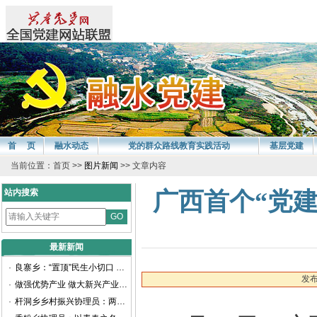
首 页
融水动态
党的群众路线教育实践活动
基层党建
当前位置：首页 >>
图片新闻
>> 文章内容
站内搜索
广西首个“党
最新新闻
·
良寨乡：“置顶”民生小切口 谱写振兴新画卷
发布
·
做强优势产业 做大新兴产业——聚焦柳州工业高质量发展访融水苗族自治县委书记周峰
·
杆洞乡乡村振兴协理员：两年耕耘路，他们交出乡村振兴满意卷