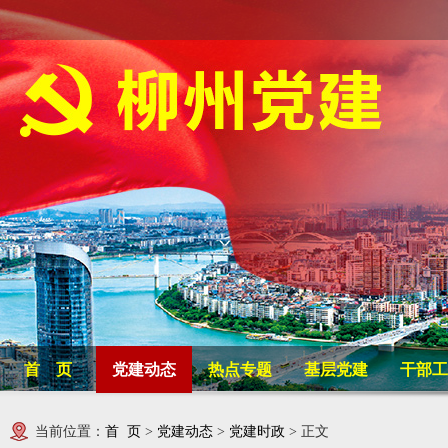
首 页
党建动态
热点专题
基层党建
干部工
当前位置：
首 页
>
党建动态
>
党建时政
> 正文