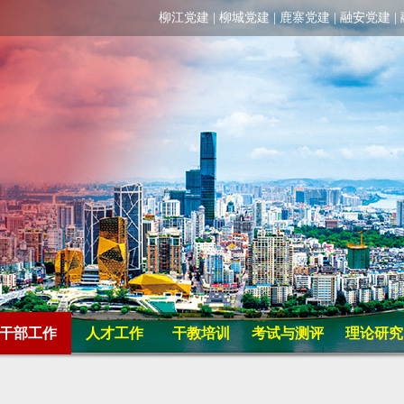
柳江党建
|
柳城党建
|
鹿寨党建
|
融安党建
|
干部工作
人才工作
干教培训
考试与测评
理论研究