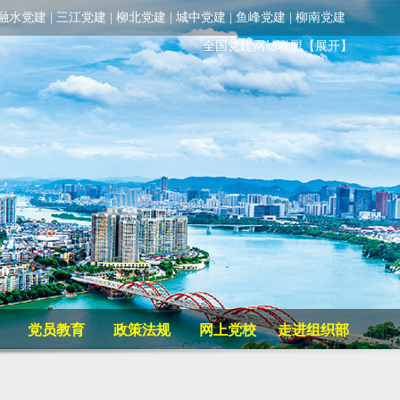
融水党建
|
三江党建
|
柳北党建
|
城中党建
|
鱼峰党建
|
柳南党建
全国党建网站联盟
【展开】
党员教育
政策法规
网上党校
走进组织部