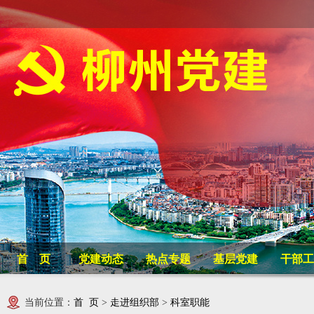
首 页
党建动态
热点专题
基层党建
干部工
当前位置：
首 页
>
走进组织部
>
科室职能