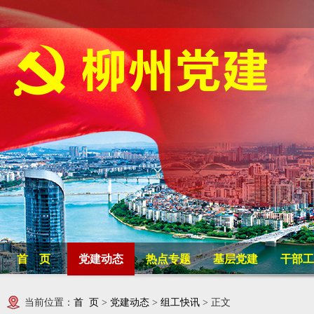
首 页
党建动态
热点专题
基层党建
干部工
当前位置：
首 页
>
党建动态
>
组工快讯
> 正文