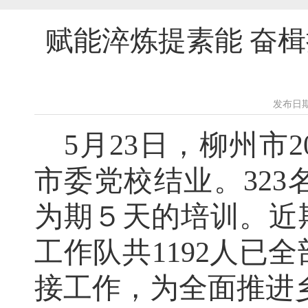
赋能淬炼提素能 奋楫
发布日期
5
月
23
日，柳州市
2
市委党校结业。
323
为期
５
天的培训。近
工作队共
1192
人已全
接工作，为全面推进