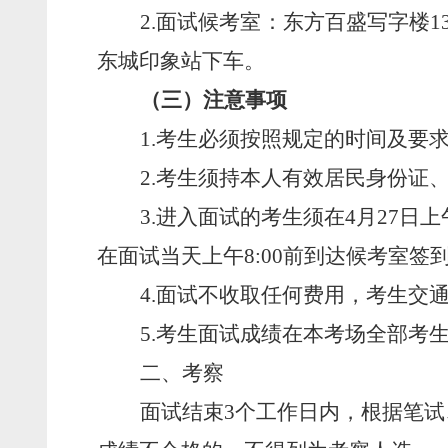
2.
面试候考室：
东方百盛写字楼
1
东城印象站
下车
。
（
三
）注意事项
1.
考生必须按照规定的时间及要
2.
考生
须
持本人有效居民身份证
3.
进入面试的考生须在
4
月
27
日上
在
面试当天
上午
8:00
前到
达候考室签
4.
面试不收取任何费用，考生交
5.
考生面试成绩在本考场全部考
二、考察
面试结束
3
个工作日内，根据笔试