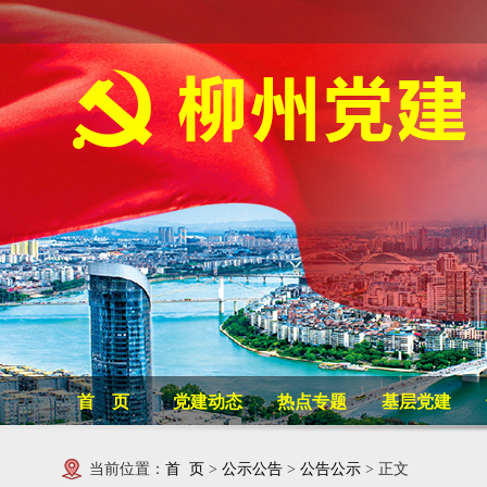
首 页
党建动态
热点专题
基层党建
当前位置：
首 页
>
公示公告
>
公告公示
> 正文