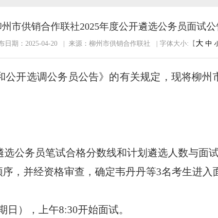
柳州市供销合作联社2025年度公开遴选公务员面试公
大
布日期：2025-04-20 | 来源：柳州市供销合作联社 | 字体大小:【
中
和公开选调
公务员公告
》
的
有关规定，现将柳州
遴选公务员
笔试合格分数线和计划遴选人数与面
顺序，
并经资格审查
，
确定
韦丹丹
等
3
名考生进入
期日）
，上午
8:30
开始面试
。