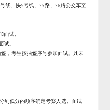
2
号线、快
5
号线、
75
路、
76
路
公交车至
加面试。
面试。
抽签，考生按抽签序号参加面试。凡
未
分到低分的顺序确定考察人选。面试