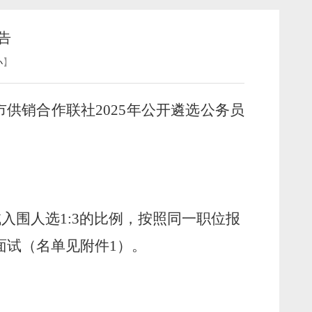
告
】
小
市
供销合作联社
202
5
年
公开遴选公务员
试入围人选
1
:
3
的比例，
按照
同一职位报
面试（名单见附件
1
）。