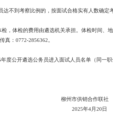
员达不到考察比例的，按面试合格实有人数确定
体检，体检的费用由遴选机关承担。体
检时间、地
传真：
0772-
2856362
。
5
年度公开遴选公务员
进入面试人员名单
（同一职
柳州市供销合作联社
202
5
年
4
月
20
日