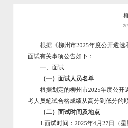
发
根据《
柳州市
202
5
年度公开遴选
面试有关事项公告如下：
一、面试
（一）面试人员名单
根据
划定的
柳州市
202
5
年度公开
考人员
笔试合格成绩
从高分到低分的
（
二
）
面试时间及地点
1.
面试时间：
202
5
年
4
月
27
日
（星