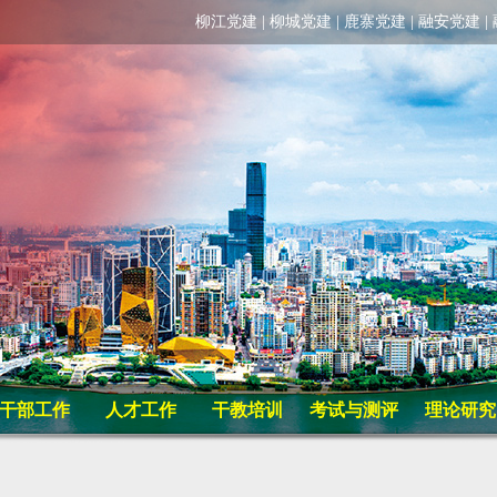
柳江党建
|
柳城党建
|
鹿寨党建
|
融安党建
|
干部工作
人才工作
干教培训
考试与测评
理论研究