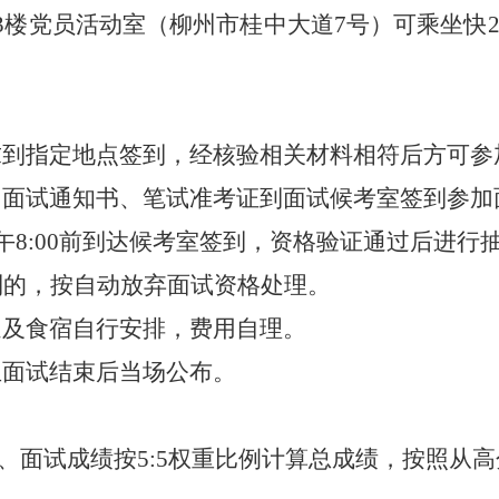
3
楼党员活动室
（
柳州市
桂中大道
7
号
）
可乘坐
快
求到指定地点签到，经核验相关材料相符后方可参
、
面试通知书、笔试准考证
到面试候考室签到参加
午
8:00
前到达候考室签到，资格验证通过后进行
到的，按自动放弃面试
资格
处理。
通及食宿
自行
安排
，费用
自理。
生面试结束后当场公布。
、面试成绩按
5:5
权重比例计算总成绩，按照从高