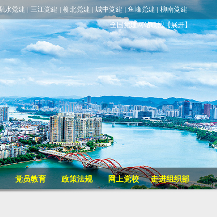
融水党建
|
三江党建
|
柳北党建
|
城中党建
|
鱼峰党建
|
柳南党建
全国党建网站联盟
【展开】
党员教育
政策法规
网上党校
走进组织部