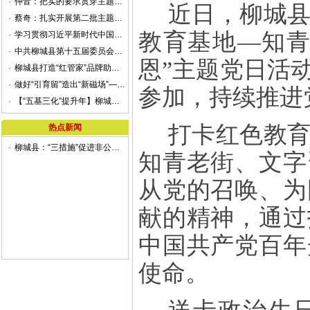
·
仲音：把实的要求贯穿主题教育全过程
近日，柳城
·
蔡奇：扎实开展第二批主题教育 确保取得实实在在的成效
教育基地—知青
·
学习贯彻习近平新时代中国特色社会主义思想主题教育工作推进会召开
·
中共柳城县第十五届委员会第81次常委会会议召开
恩”主题党日活
·
柳城县打造“红管家”品牌助力非公党建高质量发展
·
做好“引育留”造出“新磁场”——柳城县推进乡村振兴增进民生福祉之人才振兴篇
参加，持续推进
·
【“五基三化”提升年】柳城县：育强“头雁方阵”赋能乡村振兴
打卡红色教
热点新闻
·
柳城县：“三措施”促进非公企业党建工作
知青老街、文字
从党的召唤、为
献的精神，通过
中国共产党百年
使命。