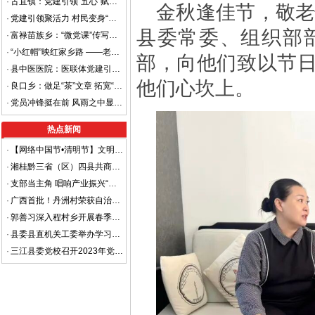
·
古宜镇：党建引领“五心”赋能 绘就乡村振兴新画卷
金秋逢佳节，敬老
·
党建引领聚活力 村民变身“代言人”
县委常委、组织部
·
富禄苗族乡：“微党课”传写作心经 强本领助乡村振兴
·
“小红帽”映红家乡路 ——老堡乡白文村党员服务队开展清洁家园主题党日活动
部，向他们致以节
·
县中医医院：医联体党建引领 绘就侗乡健康服务新图景
他们心坎上。
·
良口乡：做足“茶”文章 拓宽“致富路”
·
党员冲锋挺在前 风雨之中显担当
热点新闻
·
【网络中国节•清明节】文明祭祀，平安清明
·
湘桂黔三省（区）四县共商平安边界建设 着力打造省际平安边界样板区
·
支部当主角 唱响产业振兴“重头戏”
·
广西首批！丹洲村荣获自治区级“金字招牌”
·
郭善习深入程村乡开展春季走访慰问工作
·
县委县直机关工委举办学习贯彻党的二十大精神进机关宣讲报告会
·
三江县委党校召开2023年党风廉政建设暨清廉机关工作部署会