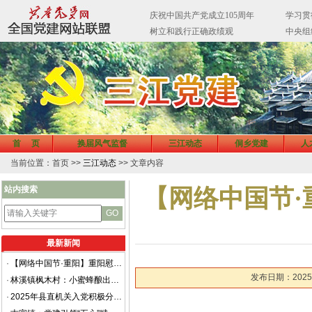
首 页
换届风气监督
三江动态
侗乡党建
人
当前位置：首页 >>
三江动态
>> 文章内容
站内搜索
【网络中国节·
最新新闻
·
【网络中国节·重阳】重阳慰问老干部 共话侗乡新发展
发布日期：2025-
·
林溪镇枫木村：小蜜蜂酿出乡村振兴“甜蜜”路
·
2025年县直机关入党积极分子和发展对象培训班开班