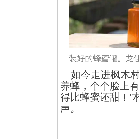
装好的蜂蜜罐。龙佳
如今走进枫木
养蜂，个个脸上有
得比蜂蜜还甜！”
声。