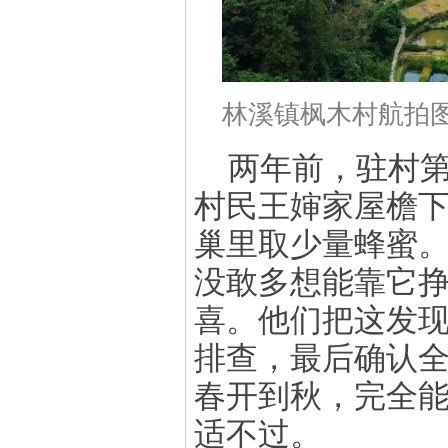
林溪镇枫木村航拍图
两年前，驻村
村民王婶家屋檐
巢里取少量蜂蜜。
没敢多想能靠它挣
喜。他们把这发现
排查，最后确认全
春开到秋，完全
适不过。