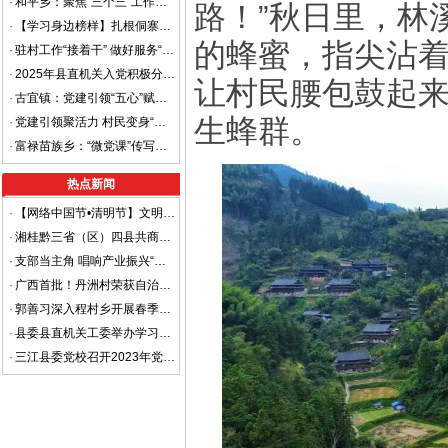
·
和平乡：聚焦“三个三”工作法 共建和美新乡村
路！”秋日里，林
·
【学习身边榜样】扎根侗寨践初心 三措并举促振兴——记全区优秀驻村工作队员莫家梦
的蜂蜜，指尖沾
·
驻村工作“接着干” 做好服务“齐点赞” ——梅林乡梅林村驻村工作纪实
·
2025年县直机关入党积极分子和发展对象培训班开班
让村民腰包鼓起来
·
古宜镇：党建引领“五心”赋能 绘就乡村振兴新画卷
生蜂群。
·
党建引领聚活力 村民变身“代言人”
·
富禄苗族乡：“微党课”传写作心经 强本领助乡村振兴
热点新闻
·
【网络中国节•清明节】文明祭祀，平安清明
·
湘桂黔三省（区）四县共商平安边界建设 着力打造省际平安边界样板区
·
支部当主角 唱响产业振兴“重头戏”
·
广西首批！丹洲村荣获自治区级“金字招牌”
·
郭善习深入程村乡开展春季走访慰问工作
·
县委县直机关工委举办学习贯彻党的二十大精神进机关宣讲报告会
·
三江县委党校召开2023年党风廉政建设暨清廉机关工作部署会