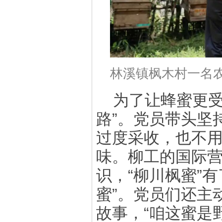
林溪镇枫木村一名
为了让蜂蜜更受
路”。党员带头坚
过度采收，也不
味。柳工的国际营
识，“柳川枫蜜”
蜜”。党员们还主
故事，“咱这蜜是