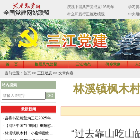
首 页
换届风气监督
三江动态
侗乡党建
人
当前位置：首页 >>
三江动态
>> 文章内容
站内搜索
林溪镇枫木村
最新新闻
·
县委书记贺莹为三江2025年中青年干部培训班学员授课
·
【网络中国节·重阳】重阳慰问老干部 共话侗乡新发展
“过去靠山吃山
·
林溪镇枫木村：小蜜蜂酿出乡村振兴“甜蜜”路