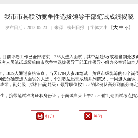
我市市县联动竞争性选拔领导干部笔试成绩揭晓
大
发布日期：2012-05-23 | 来源：柳州日报 | 字体大小:【
中
】
小
前评卷工作已全部结束，256人进入面试，其中副处级(或相当副处级)职位
考人员笔试成绩单由市竞争性选拔领导干部工作领导小组办公室通知本人领
，1839人通过资格审查，当天1704人参加笔试，角逐市级统筹的48个岗
分到低分确定进入面试的人选，个别职位出现成绩并列情况，一同进入面试
综合成绩，副处级（或相当副处级）领导职位按1：3的比例从高分到低分确定
。
，携带笔试准考证和身份证，于面试当天上午7：50前到达面试考点指定
打印
关闭