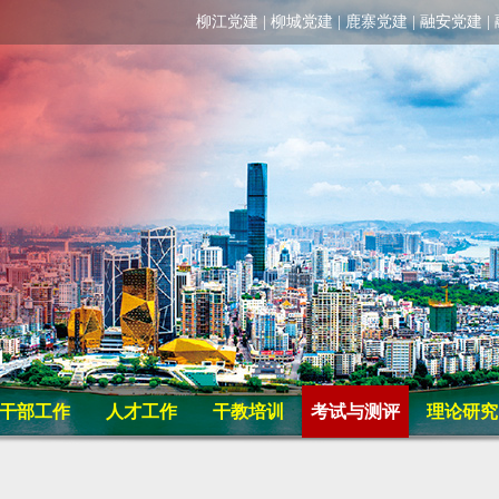
柳江党建
|
柳城党建
|
鹿寨党建
|
融安党建
|
干部工作
人才工作
干教培训
考试与测评
理论研究