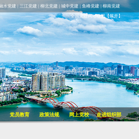
融水党建
|
三江党建
|
柳北党建
|
城中党建
|
鱼峰党建
|
柳南党建
全国党建网站联盟
【展开】
党员教育
政策法规
网上党校
走进组织部