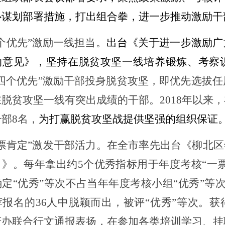
心谋划部署措施
，
打出组合拳，进一步推动激励干
个优先”激励一线担当。
出台《关于进一步激励广
的意见》，坚持在脱贫攻坚一线培养锻炼、考察
“四个优先”激励干部投身脱贫攻坚，即优先选拔
脱贫攻坚一线有突出成绩的干部。2018年以来
干部
8
名，
为打赢脱贫攻坚战提供坚强的组织保证
票肯定”激发干部活力。
在全市率先出台《柳北区
）》
。
每年拿出约
5个优秀指标用于年度考核“一票
定“优秀”等次不占当年年度考核小组“优秀”等
荐报名的36人中脱颖而出，被评
“优秀”等次
。获
府办联合行文
通报表扬，在
参加各类培训学习、挂