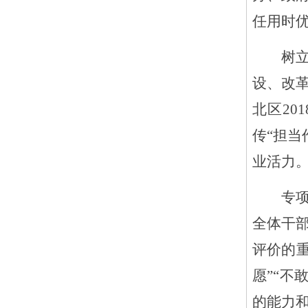
任用时
树
设、改
北区20
传
“担当
业活力
专
全体干
评价的
愿”“不
的能力