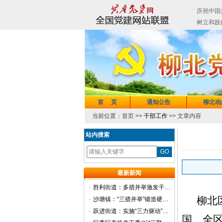
首 页
通知公告
柳北动
当前位置：首页 >>
干部工作
>> 文章内容
站内搜索
最新新闻
·
胜利街道：多措并举激发干部担当作为
柳北
·
沙塘镇：“三措并举”锻造硬核干部队伍
·
跃进街道：实施“三力驱动”机制 激励党员干部担当作为
国
、全