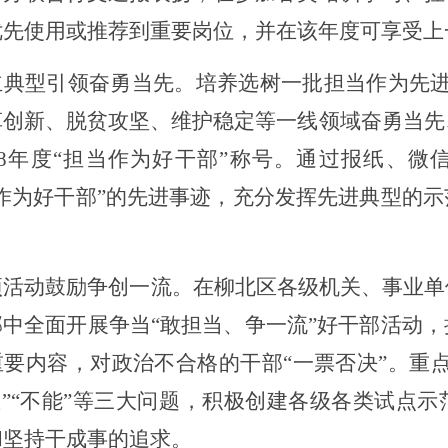
优先使用或推荐到重要岗位
，并在
该年度
可
享受
上
立典型
引领
奋勇当先。
培养选树一批担当作为先
革创新、脱贫攻坚、维护稳定等一线领域奋勇当先
18年度“担当作为好干部”称号。通过
报纸、微
作为好干部”的先进事迹，
充分发挥先进典型的示
。
项活动鼓励争创一流。
在柳北区各级机关、事业单
部中
全面
开展争当
“敢担当、争一流”好干部活动
，
重要内容，对政治不合格的干部
“一票否决”
。
重
敢”“不能”等三大问题
，
积极创建各级各类试点示
和坚持干成事的追求。