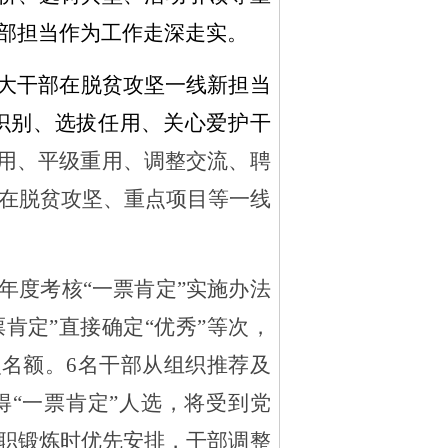
部担当作为工作走深走实。
大干部在脱贫攻坚一线新担当
识别、选拔任用、关心爱护干
任用、平级重用、调整交流、聘
，在脱贫攻坚、重点项目等一线
。
年度考核
“一票肯定”实施办法
肯定”直接确定“优秀”等次，
次名额。
6名干部从组织推荐及
得
“一票肯定”人选
，将受到
党
职锻炼
时
优先安排，
干部调整