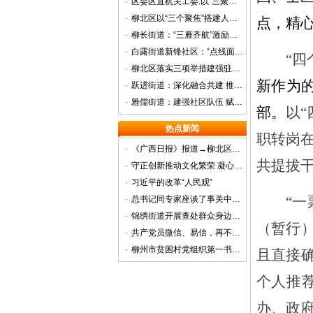
·
区委区直机关工委:以“三聚力”加强 机关党员队伍建设
·
柳北区以“三个聚焦”搭建人才发展新平台
点
，精
·
柳长街道：“三雁齐航”激励干部担当作为
·
白露街道新锋社区：“点线面”多维发力 抓实党员队伍建设
“四
·
柳北区落实三项举措建强驻村工作队伍
新作为
·
跃进街道：深化融合共建 推动清廉社区建设提质增效
·
雅儒街道：建强社区队伍 赋能基层治理
部。
以
热点新闻
职转岗在
·
《广西日报》报道→柳北区：种出谷子 不愁销
共提拔
·
守正创新推动文化繁荣 凝心聚力建设壮美广西——党的十八大以来广西宣传思想文化工作亮点述评
·
习近平的改革“人民观”
“一
·
总书记同专家座谈了事关中国未来的重大问题
·
锦绣街道开展查处群众身边的“四风”和腐败问题主题宣传活动
（暂行
·
共产党员微信、易信，再不订阅你就OUT啦！
·
柳州市贫困村党组织第一书记（乡村工作队）管理办公室领导到柳北区检查调研
且直接确
个人推
办、政